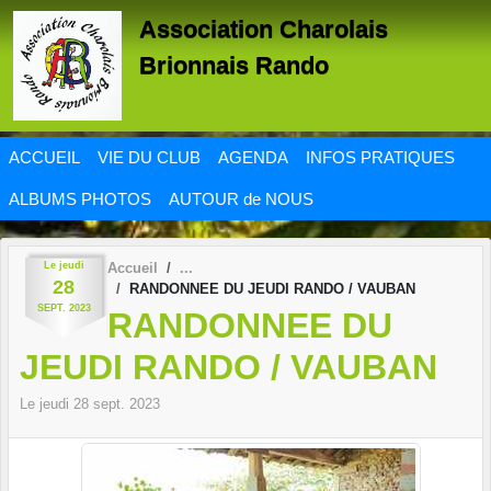
Panneau de gestion des cookies
Association Charolais
Brionnais Rando
ACCUEIL
VIE DU CLUB
AGENDA
INFOS PRATIQUES
ALBUMS PHOTOS
AUTOUR de NOUS
Le
jeudi
Accueil
28
RANDONNEE DU JEUDI RANDO / VAUBAN
SEPT.
2023
RANDONNEE DU
JEUDI RANDO / VAUBAN
Le
jeudi
28
sept.
2023