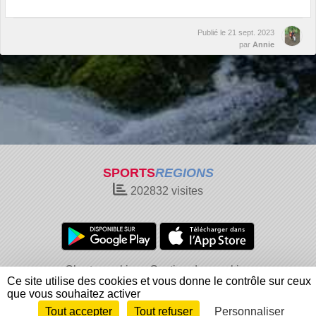
Publié le
21 sept. 2023
par
Annie
SPORTS
REGIONS
202832
visites
Charte cookies
Gestion des cookies
Ce site utilise des cookies et vous donne le contrôle sur ceux
Informations légales
Signaler un contenu inapproprié
que vous souhaitez activer
Tout accepter
Tout refuser
Personnaliser
Envie de participer ?
Connexion