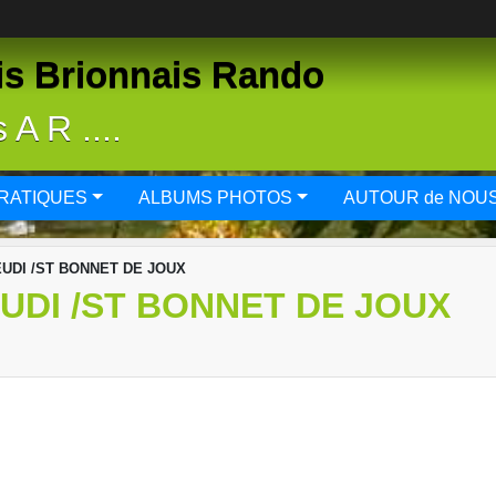
is Brionnais Rando
A R ....
PRATIQUES
ALBUMS PHOTOS
AUTOUR de NOU
UDI /ST BONNET DE JOUX
UDI /ST BONNET DE JOUX