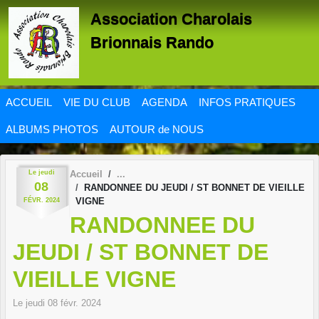
Panneau de gestion des cookies
Association Charolais
Brionnais Rando
ACCUEIL
VIE DU CLUB
AGENDA
INFOS PRATIQUES
ALBUMS PHOTOS
AUTOUR de NOUS
Le
jeudi
Accueil
08
RANDONNEE DU JEUDI / ST BONNET DE VIEILLE
VIGNE
FÉVR.
2024
RANDONNEE DU
JEUDI / ST BONNET DE
VIEILLE VIGNE
Le
jeudi
08
févr.
2024