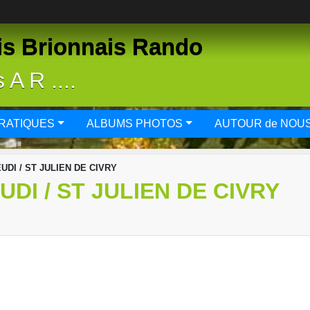
is Brionnais Rando
A R ....
PRATIQUES
ALBUMS PHOTOS
AUTOUR de NOU
DI / ST JULIEN DE CIVRY
DI / ST JULIEN DE CIVRY