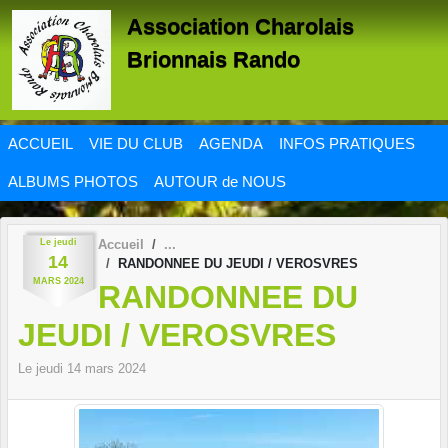
Panneau de gestion des cookies
Association Charolais
Brionnais Rando
ACCUEIL
VIE DU CLUB
AGENDA
INFOS PRATIQUES
ALBUMS PHOTOS
AUTOUR de NOUS
Le
jeudi
Accueil
14
RANDONNEE DU JEUDI / VEROSVRES
MARS
2024
RANDONNEE DU
JEUDI / VEROSVRES
Le
jeudi
14
mars
2024