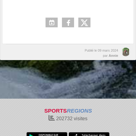
Publié le
09 mars 2024
par
Annie
SPORTS
REGIONS
202732
visites