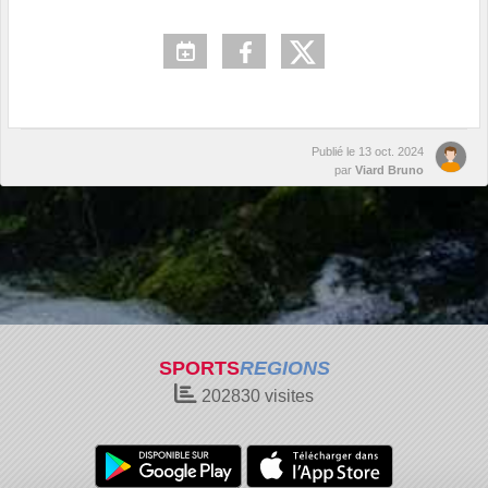
Publié le
13 oct. 2024
par
Viard Bruno
SPORTS
REGIONS
202830
visites