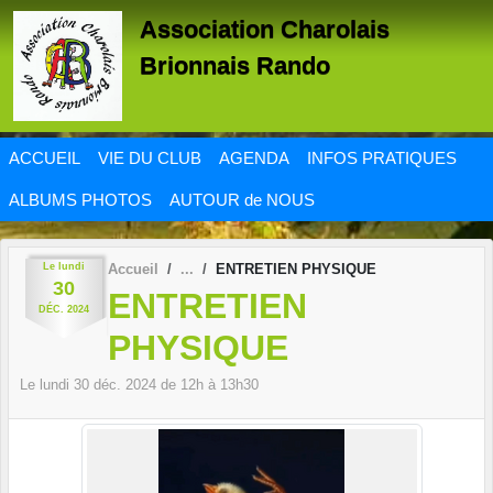
Panneau de gestion des cookies
Association Charolais
Brionnais Rando
ACCUEIL
VIE DU CLUB
AGENDA
INFOS PRATIQUES
ALBUMS PHOTOS
AUTOUR de NOUS
Le
lundi
Accueil
ENTRETIEN PHYSIQUE
30
ENTRETIEN
DÉC.
2024
PHYSIQUE
Le
lundi
30
déc.
2024
de 12h à 13h30