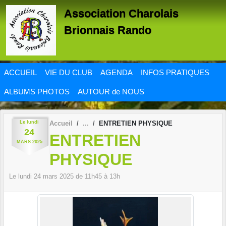
Panneau de gestion des cookies
Association Charolais
Brionnais Rando
ACCUEIL
VIE DU CLUB
AGENDA
INFOS PRATIQUES
ALBUMS PHOTOS
AUTOUR de NOUS
Le
lundi
Accueil
ENTRETIEN PHYSIQUE
24
ENTRETIEN
MARS
2025
PHYSIQUE
Le
lundi
24
mars
2025
de 11h45 à 13h