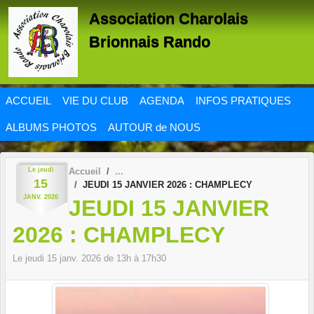
Panneau de gestion des cookies
Association Charolais
Brionnais Rando
ACCUEIL
VIE DU CLUB
AGENDA
INFOS PRATIQUES
ALBUMS PHOTOS
AUTOUR de NOUS
Le
jeudi
Accueil
15
JEUDI 15 JANVIER 2026 : CHAMPLECY
JANV.
2026
JEUDI 15 JANVIER
2026 : CHAMPLECY
Le
jeudi
15
janv.
2026
de 13h à 17h30