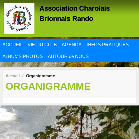
Panneau de gestion des cookies
Association Charolais
Brionnais Rando
ACCUEIL
VIE DU CLUB
AGENDA
INFOS PRATIQUES
ALBUMS PHOTOS
AUTOUR de NOUS
Accueil
Organigramme
ORGANIGRAMME