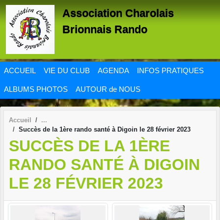
Panneau de gestion des cookies
Association Charolais
Brionnais Rando
ACCUEIL
VIE DU CLUB
AGENDA
INFOS PRATIQUES
ALBUMS PHOTOS
AUTOUR de NOUS
Accueil
Succès de la 1ère rando santé à Digoin le 28 février 2023
SUCCÈS DE LA 1ÈRE
RANDO SANTÉ À DIGOIN
LE 28 FÉVRIER 2023