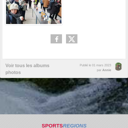
Voir tous les albums
Publié le
01 mars 2023
par
Annie
photos
SPORTS
REGIONS